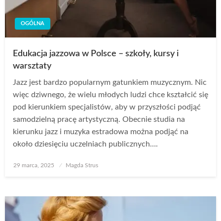
OGÓLNA
Edukacja jazzowa w Polsce – szkoły, kursy i
warsztaty
Jazz jest bardzo popularnym gatunkiem muzycznym. Nic
więc dziwnego, że wielu młodych ludzi chce kształcić się
pod kierunkiem specjalistów, aby w przyszłości podjąć
samodzielną pracę artystyczną. Obecnie studia na
kierunku jazz i muzyka estradowa można podjąć na
około dziesięciu uczelniach publicznych….
Opublikowane
29 marca, 2025
Magda Strus
w