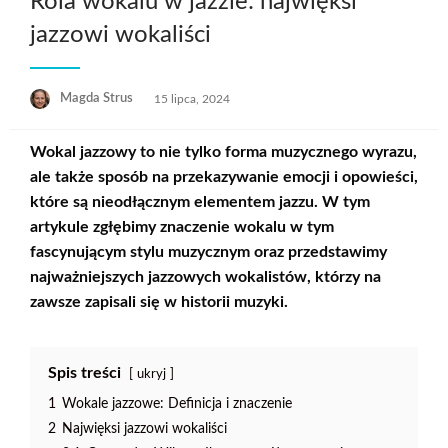
Rola wokalu w jazzie: najwięksi
jazzowi wokaliści
Opublikowane
Magda Strus
15 lipca, 2024
w
Wokal jazzowy
to nie tylko forma muzycznego wyrazu,
ale także sposób na przekazywanie emocji i opowieści,
które są nieodłącznym elementem jazzu. W tym
artykule zgłębimy znaczenie wokalu w tym
fascynującym stylu muzycznym oraz przedstawimy
najważniejszych jazzowych wokalistów, którzy na
zawsze zapisali się w historii muzyki.
Spis treści
ukryj
1
Wokale jazzowe: Definicja i znaczenie
2
Najwięksi jazzowi wokaliści