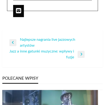
Nawigacja
Najlepsze nagrania live jazzowych
Poprzedni
artystów
wpisu
wpis
Jazz a inne gatunki muzyczne: wpływy i
Następny
fuzje
wpis
POLECANE WPISY