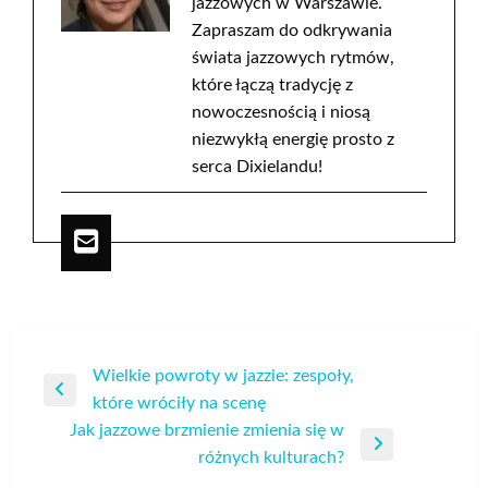
jazzowych w Warszawie.
Zapraszam do odkrywania
świata jazzowych rytmów,
które łączą tradycję z
nowoczesnością i niosą
niezwykłą energię prosto z
serca Dixielandu!
Nawigacja
Wielkie powroty w jazzie: zespoły,
Poprzedni
które wróciły na scenę
wpisu
wpis
Jak jazzowe brzmienie zmienia się w
Następny
różnych kulturach?
wpis