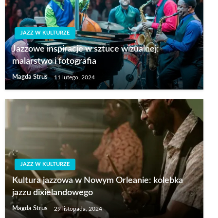
JAZZ W KULTURZE
Jazzowe inspiracje w sztuce wizualnej:
malarstwo i fotografia
Magda Strus
11 lutego, 2024
JAZZ W KULTURZE
Kultura jazzowa w Nowym Orleanie: kolebka
jazzu dixielandowego
Magda Strus
29 listopada, 2024