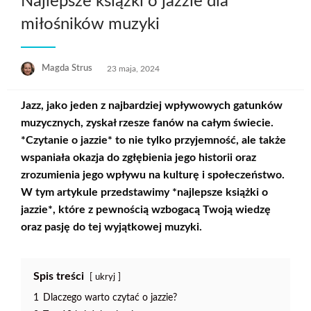
Najlepsze książki o jazzie dla
miłośników muzyki
Opublikowane
Magda Strus
23 maja, 2024
w
Jazz, jako jeden z najbardziej wpływowych gatunków
muzycznych, zyskał rzesze fanów na całym świecie.
*Czytanie o jazzie* to nie tylko przyjemność, ale także
wspaniała okazja do zgłębienia jego historii oraz
zrozumienia jego wpływu na kulturę i społeczeństwo.
W tym artykule przedstawimy *najlepsze książki o
jazzie*, które z pewnością wzbogacą Twoją wiedzę
oraz pasję do tej wyjątkowej muzyki.
Spis treści
ukryj
1
Dlaczego warto czytać o jazzie?