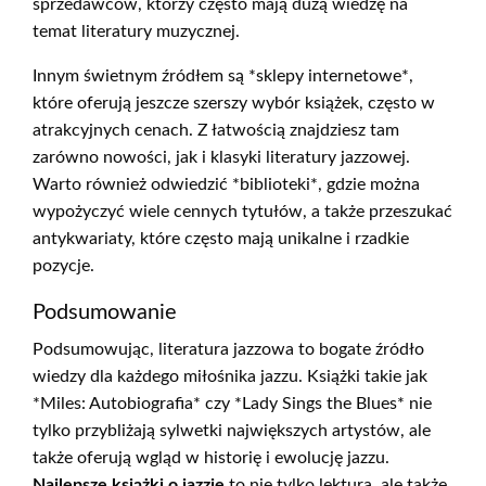
sprzedawców, którzy często mają dużą wiedzę na
temat literatury muzycznej.
Innym świetnym źródłem są *sklepy internetowe*,
które oferują jeszcze szerszy wybór książek, często w
atrakcyjnych cenach. Z łatwością znajdziesz tam
zarówno nowości, jak i klasyki literatury jazzowej.
Warto również odwiedzić *biblioteki*, gdzie można
wypożyczyć wiele cennych tytułów, a także przeszukać
antykwariaty, które często mają unikalne i rzadkie
pozycje.
Podsumowanie
Podsumowując, literatura jazzowa to bogate źródło
wiedzy dla każdego miłośnika jazzu. Książki takie jak
*Miles: Autobiografia* czy *Lady Sings the Blues* nie
tylko przybliżają sylwetki największych artystów, ale
także oferują wgląd w historię i ewolucję jazzu.
Najlepsze książki o jazzie
to nie tylko lektura, ale także