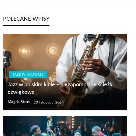
POLECANE WPISY
JAZZ W KULTURZE
Jazz w polskim kinie – niezapomniane ścieżki
dźwiękowe
Magda Strus
20 listopada, 2024