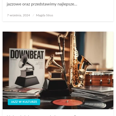
jazzowe oraz przedstawimy najlepsze…
Opublikowane
7 września, 2024
Magda Strus
w
JAZZ W KULTURZE