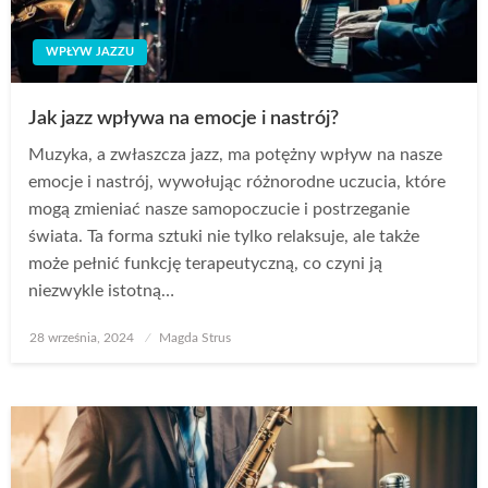
WPŁYW JAZZU
Jak jazz wpływa na emocje i nastrój?
Muzyka, a zwłaszcza jazz, ma potężny wpływ na nasze
emocje i nastrój, wywołując różnorodne uczucia, które
mogą zmieniać nasze samopoczucie i postrzeganie
świata. Ta forma sztuki nie tylko relaksuje, ale także
może pełnić funkcję terapeutyczną, co czyni ją
niezwykle istotną…
Opublikowane
28 września, 2024
Magda Strus
w