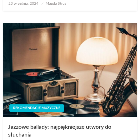
Opublikowane
23 września, 2024
Magda Strus
w
REKOMENDACJE MUZYCZNE
Jazzowe ballady: najpiękniejsze utwory do
słuchania