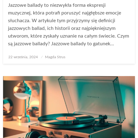
Jazzowe ballady to niezwykła forma ekspresji
muzycznej, która potrafi poruszyć najgłębsze emocje
słuchacza. W artykule tym przyjrzymy się definicji
jazzowych ballad, ich historii oraz najpiękniejszym
utworom, które zyskały uznanie na całym świecie. Czym
są jazzowe ballady? Jazzowe ballady to gatunek…
Opublikowane
22 września, 2024
Magda Strus
w