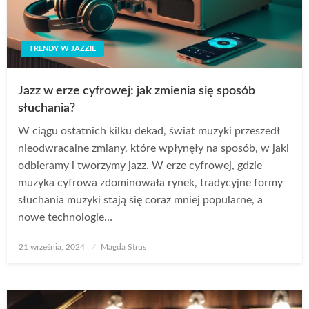
TRENDY W JAZZIE
Jazz w erze cyfrowej: jak zmienia się sposób
słuchania?
W ciągu ostatnich kilku dekad, świat muzyki przeszedł
nieodwracalne zmiany, które wpłynęły na sposób, w jaki
odbieramy i tworzymy jazz. W erze cyfrowej, gdzie
muzyka cyfrowa zdominowała rynek, tradycyjne formy
słuchania muzyki stają się coraz mniej popularne, a
nowe technologie…
Opublikowane
21 września, 2024
Magda Strus
w